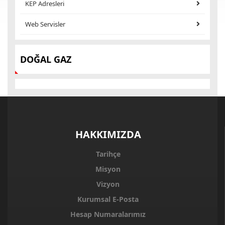
KEP Adresleri
Web Servisler
DOĞAL GAZ
HAKKIMIZDA
Tarihçe
Misyon
Vizyon
Kurumsal E-Posta
Hesap Numaralarımız