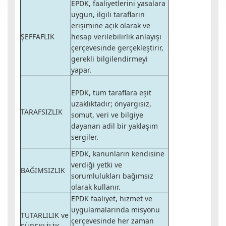
EPDK, faaliyetlerini yasalara
uygun, ilgili tarafların
erişimine açık olarak ve
ŞEFFAFLIK
hesap verilebilirlik anlayışı
çerçevesinde gerçekleştirir,
gerekli bilgilendirmeyi
yapar.
EPDK, tüm taraflara eşit
uzaklıktadır; önyargısız,
TARAFSIZLIK
somut, veri ve bilgiye
dayanan adil bir yaklaşım
sergiler.
EPDK, kanunların kendisine
verdiği yetki ve
BAĞIMSIZLIK
sorumlulukları bağımsız
olarak kullanır.
EPDK faaliyet, hizmet ve
uygulamalarında misyonu
TUTARLILIK ve
çerçevesinde her zaman