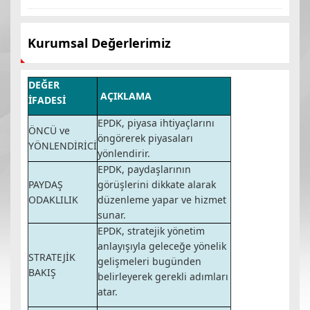
Kurumsal Değerlerimiz
DEĞER
AÇIKLAMA
İFADESİ
EPDK, piyasa ihtiyaçlarını
ÖNCÜ ve
öngörerek piyasaları
YÖNLENDİRİCİ
yönlendirir.
EPDK, paydaşlarının
PAYDAŞ
görüşlerini dikkate alarak
ODAKLILIK
düzenleme yapar ve hizmet
sunar.
EPDK, stratejik yönetim
anlayışıyla geleceğe yönelik
STRATEJİK
gelişmeleri bugünden
BAKIŞ
belirleyerek gerekli adımları
atar.