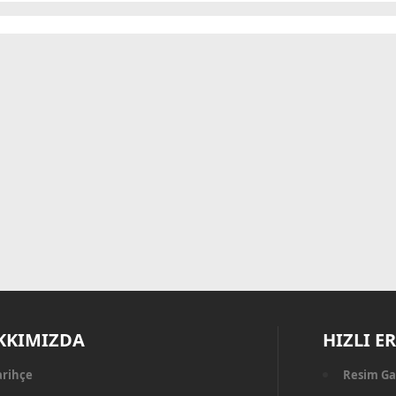
KKIMIZDA
HIZLI E
arihçe
Resim Ga