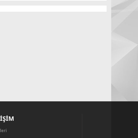
RİŞİM
leri