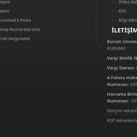
isyon
Video Gal
izyon
RSS
urumsal E-Posta
Bilgi Ed
İLETİŞİ
esap Numaralarımız
vrak Sorgulama
Kurum Unvanı
KURUMU
Vergi Kimlik 
Vergi Dairesi:
M
e-Fatura mükel
Numarası:
33
Harcama Birim
Numarası:
33
İletişim Adres
KEP Adresleri