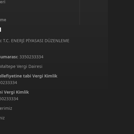
eri
inme
M
:
T.C. ENERJİ PİYASASI DÜZENLEME
Numarası:
3350233334
altepe Vergi Dairesi
lefiyetine tabi Vergi Kimlik
50233334
i Vergi Kimlik
50233334
lerimiz
miz