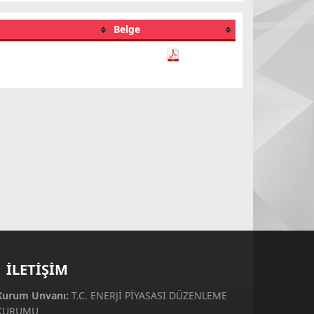
Belge
İLETİŞİM
Kurum Unvanı:
T.C. ENERJİ PİYASASI DÜZENLEME
KURUMU