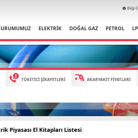
Bilgi 
KURUMUMUZ
ELEKTRİK
DOĞAL GAZ
PETROL
L
TÜKETİCİ ŞİKAYETLERİ
AKARYAKIT FİYATLARI
rik Piyasası El Kitapları Listesi