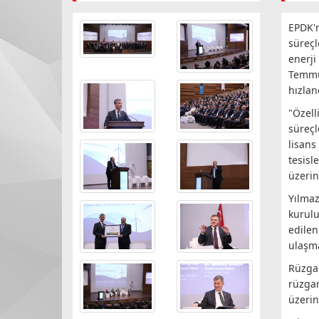
EPDK'n
süreçl
enerji
Temmu
hızlan
"Özell
süreçl
lisans
tesis
üzerin
Yılmaz
kurulu
edilen
ulaşma
Rüzgar
rüzgar
üzerin