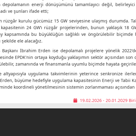
 depolamanın enerji dönüşümünü tamamlayıcı değil, belirleyici 
adı ve şunları ifade etti;
m rüzgâr kurulu gücümüz 15 GW seviyesine ulaşmış durumda. Tah
 kapasitenin 24 GW’ı rüzgâr projelerinden, bunun yaklaşık 18 GW
ay kapsamında bu büyüklüğün sağlıklı ve öngörülebilir biçimde h
ı şekilde ele alacağız.
Başkanı İbrahim Erden ise depolamalı projelere yönelik 2022'de
esinde EPDK'nin ortaya koyduğu yaklaşımın sektör açısından son d
lebilir, zamanında ve finansmanla uyumlu biçimde hayata geçirileb
e altyapısıyla uygulama takvimlerinin yeterince senkronize ile
Erden, büyüme hedefiyle uygulama kapasitesinin Enerji ve Tabii Ka
minde koordineli yönetilmesinin sistemin zorlanmaması açısından kr
19.02.2026 - 20.01.2029
Biri