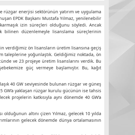
 ve rüzgar enerjisi sektörünün yatırım ve uygulama
 konuşan EPDK Başkanı Mustafa Yılmaz, yenilenebilir
karmaşık izin süreçleri olduğunu söyledi. Ancak
 bilinen düzenlemeyle lisanslama süreçlerinin
çin verdiğimiz ön lisansların üretim lisansına geçiş
m taleplerine yoğunlaştık. Geldiğimiz noktada, ön
nde ve 23 projeye üretim lisanslarını verdik. Bu
e şebekemize güç vermeye başlamıştır. Bu, kağıt
klaşık 40 GW seviyesinde bulunan rüzgar ve güneş
15 GW’a yaklaşan rüzgar kurulu gücünün ise tahsis
lecek projelerin katkısıyla aynı dönemde 40 GW’a
 olduğunun altını çizen Yılmaz, gelecek 10 yılda
tırımlarının gelecek dönemde dünya ortalamasının