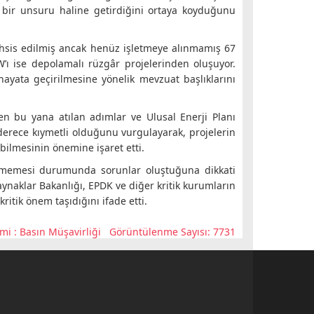
bir unsuru haline getirdiğini ortaya koyduğunu
sis edilmiş ancak henüz işletmeye alınmamış 67
’ı ise depolamalı rüzgâr projelerinden oluşuyor.
ayata geçirilmesine yönelik mevzuat başlıklarını
n bu yana atılan adımlar ve Ulusal Enerji Planı
erece kıymetli olduğunu vurgulayarak, projelerin
ilmesinin önemine işaret etti.
rlememesi durumunda sorunlar oluştuğuna dikkati
ynaklar Bakanlığı, EPDK ve diğer kritik kurumların
itik önem taşıdığını ifade etti.
mi :
Basın Müşavirliği
Görüntülenme Sayısı: 7731