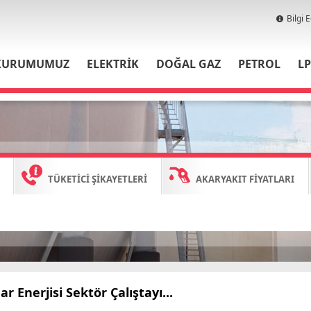
Bilgi 
KURUMUMUZ
ELEKTRİK
DOĞAL GAZ
PETROL
L
TÜKETİCİ ŞİKAYETLERİ
AKARYAKIT FİYATLARI
r Enerjisi Sektör Çalıştayı...