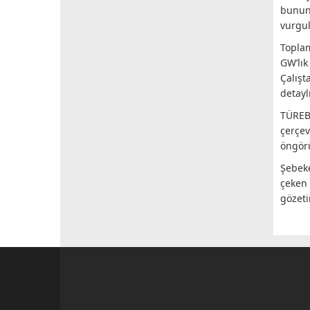
bunun
vurgul
Topla
GW’lık
Çalışt
detayl
TÜREB 
çerçev
öngörü
Şebek
çeken 
gözeti