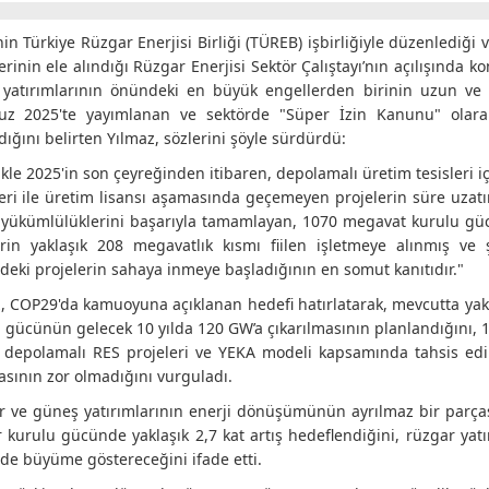
in Türkiye Rüzgar Enerjisi Birliği (TÜREB) işbirliğiyle düzenlediği
erinin ele alındığı Rüzgar Enerjisi Sektör Çalıştayı’nın açılışında
 yatırımlarının önündeki en büyük engellerden birinin uzun ve 
z 2025'te yayımlanan ve sektörde "Süper İzin Kanunu" olarak
dığını belirten Yılmaz, sözlerini şöyle sürdürdü:
ikle 2025'in son çeyreğinden itibaren, depolamalı üretim tesisleri i
eri ile üretim lisansı aşamasında geçemeyen projelerin süre uzatı
 yükümlülüklerini başarıyla tamamlayan, 1070 megavat kurulu gücü
lerin yaklaşık 208 megavatlık kısmı fiilen işletmeye alınmış v
deki projelerin sahaya inmeye başladığının en somut kanıtıdır."
, COP29'da kamuoyuna açıklanan hedefi hatırlatarak, mevcutta ya
 gücünün gelecek 10 yılda 120 GW’a çıkarılmasının planlandığını, 
 depolamalı RES projeleri ve YEKA modeli kapsamında tahsis edi
sının zor olmadığını vurguladı.
 ve güneş yatırımlarının enerji dönüşümünün ayrılmaz bir parçası
 kurulu gücünde yaklaşık 2,7 kat artış hedeflendiğini, rüzgar ya
de büyüme göstereceğini ifade etti.