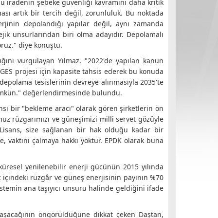
lü iradenin şebeke güvenliği kavramını daha kritik
ası artık bir tercih değil, zorunluluk. Bu noktada
erjinin depolandığı yapılar değil, aynı zamanda
jik unsurlarından biri olma adayıdır. Depolamalı
oruz." diye konuştu.
dığını vurgulayan Yılmaz, "2022'de yapılan kanun
GES projesi için kapasite tahsis ederek bu konuda
l depolama tesislerinin devreye alınmasıyla 2035'te
ümkün." değerlendirmesinde bulundu.
sı bir "bekleme aracı" olarak gören şirketlerin ön
muz rüzgarımızı ve güneşimizi milli servet gözüyle
 Lisans, size sağlanan bir hak olduğu kadar bir
ye, vaktini çalmaya hakkı yoktur. EPDK olarak buna
üresel yenilenebilir enerji gücünün 2015 yılında
ç içindeki rüzgâr ve güneş enerjisinin payının %70
stemin ana taşıyıcı unsuru halinde geldiğini ifade
 aşacağının öngörüldüğüne dikkat çeken Daştan,