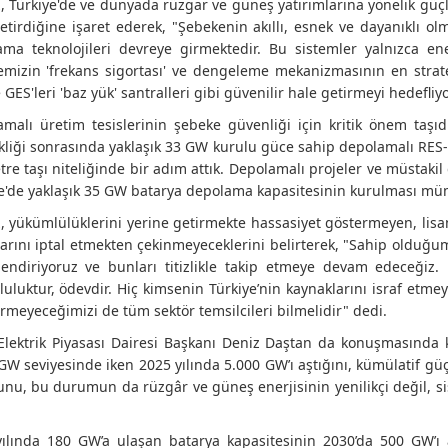
, Türkiye'de ve dünyada rüzgar ve güneş yatırımlarına yönelik güç
etirdiğine işaret ederek, "Şebekenin akıllı, esnek ve dayanıklı olm
ma teknolojileri devreye girmektedir. Bu sistemler yalnızca en
mizin 'frekans sigortası' ve dengeleme mekanizmasının en strate
 GES'leri 'baz yük' santralleri gibi güvenilir hale getirmeyi hedefliy
malı üretim tesislerinin şebeke güvenliği için kritik önem taşı
kliği sonrasında yaklaşık 33 GW kurulu güce sahip depolamalı RES-
tre taşı niteliğinde bir adım attık. Depolamalı projeler ve müstaki
e'de yaklaşık 35 GW batarya depolama kapasitesinin kurulması m
, yükümlülüklerini yerine getirmekte hassasiyet göstermeyen, lisan
larını iptal etmekten çekinmeyeceklerini belirterek, "Sahip olduğu
endiriyoruz ve bunları titizlikle takip etmeye devam edeceğiz.
uluktur, ödevdir. Hiç kimsenin Türkiye’nin kaynaklarını israf etme
ermeyeceğimizi de tüm sektör temsilcileri bilmelidir" dedi.
lektrik Piyasası Dairesi Başkanı Deniz Daştan da konuşmasında k
GW seviyesinde iken 2025 yılında 5.000 GW’ı aştığını, kümülatif gü
nu, bu durumun da rüzgâr ve güneş enerjisinin yenilikçi değil, si
yılında 180 GW’a ulaşan batarya kapasitesinin 2030’da 500 GW’ı