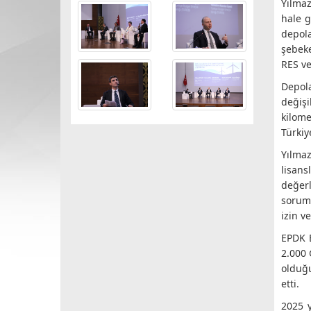
Yılmaz
hale g
depola
şebeke
RES ve
Depola
değişi
kilome
Türkiy
Yılmaz
lisans
değerl
soruml
izin v
EPDK E
2.000 
olduğu
etti.
2025 