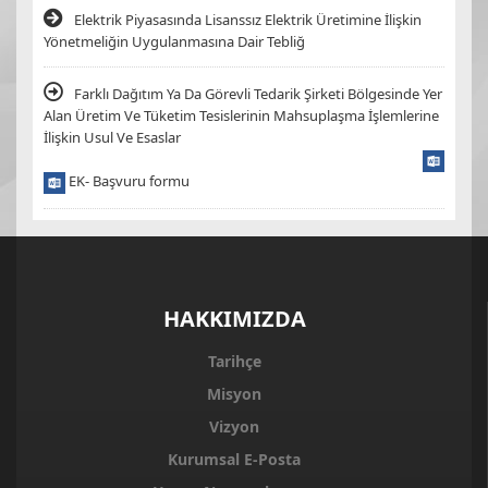
Elektrik Piyasasında Lisanssız Elektrik Üretimine İlişkin
Yönetmeliğin Uygulanmasına Dair Tebliğ
Farklı Dağıtım Ya Da Görevli Tedarik Şirketi Bölgesinde Yer
Alan Üretim Ve Tüketim Tesislerinin Mahsuplaşma İşlemlerine
İlişkin Usul Ve Esaslar
EK- Başvuru formu
HAKKIMIZDA
Tarihçe
Misyon
Vizyon
Kurumsal E-Posta