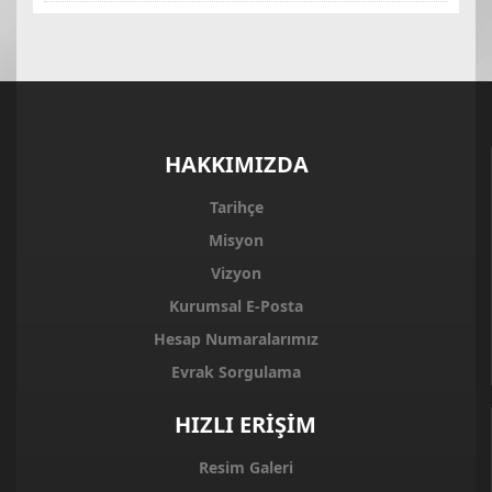
HAKKIMIZDA
Tarihçe
Misyon
Vizyon
Kurumsal E-Posta
Hesap Numaralarımız
Evrak Sorgulama
HIZLI ERİŞİM
Resim Galeri