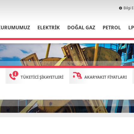
Bilgi 
KURUMUMUZ
ELEKTRİK
DOĞAL GAZ
PETROL
L
TÜKETİCİ ŞİKAYETLERİ
AKARYAKIT FİYATLARI