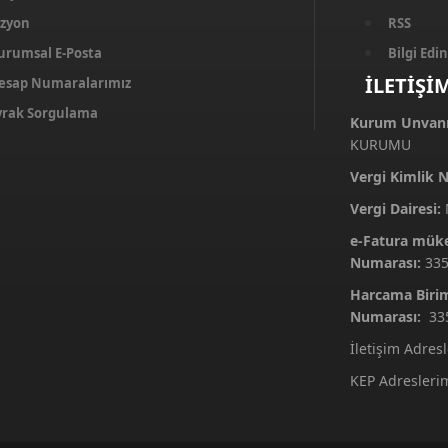
izyon
RSS
urumsal E-Posta
Bilgi Ed
İLETİŞİ
esap Numaralarımız
vrak Sorgulama
Kurum Unvanı
KURUMU
Vergi Kimlik 
Vergi Dairesi:
M
e-Fatura mükel
Numarası:
33
Harcama Birim
Numarası:
33
İletişim Adres
KEP Adresleri