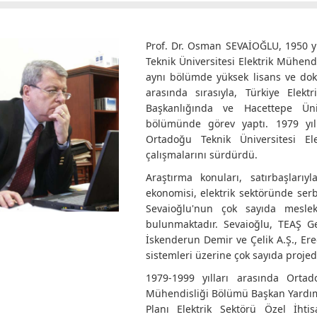
Prof. Dr. Osman SEVAİOĞLU, 1950 y
Teknik Üniversitesi Elektrik Mühe
aynı bölümde yüksek lisans ve dokt
arasında sırasıyla, Türkiye Ele
Başkanlığında ve Hacettepe Üniv
bölümünde görev yaptı. 1979 yıl
Ortadoğu Teknik Üniversitesi El
çalışmalarını sürdürdü.
Araştırma konuları, satırbaşlarıy
ekonomisi, elektrik sektöründe serb
Sevaioğlu'nun çok sayıda mesle
bulunmaktadır. Sevaioğlu, TEAŞ G
İskenderun Demir ve Çelik A.Ş., Ereğ
sistemleri üzerine çok sayıda proje
1979-1999 yılları arasında Ortado
Mühendisliği Bölümü Başkan Yardımcıl
Planı Elektrik Sektörü Özel İhti