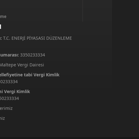
inme
M
:
T.C. ENERJİ PİYASASI DÜZENLEME
Numarası:
3350233334
altepe Vergi Dairesi
lefiyetine tabi Vergi Kimlik
50233334
i Vergi Kimlik
50233334
lerimiz
miz