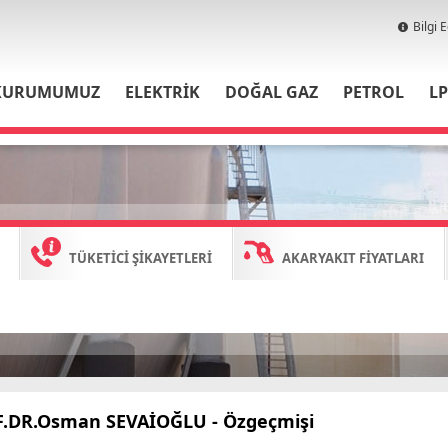
Bilgi 
KURUMUMUZ
ELEKTRİK
DOĞAL GAZ
PETROL
L
TÜKETİCİ ŞİKAYETLERİ
AKARYAKIT FİYATLARI
F.DR.Osman SEVAİOĞLU
- Özgeçmişi