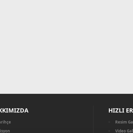
KKIMIZDA
HIZLI E
arihçe
Resim Ga
isyon
Video Gal