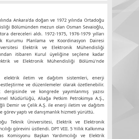
ılında Ankara'da doğan ve 1972 yılında Ortadoğu
ndisliği Bölümünden mezun olan Osman Sevaioğlu,
ora dereceleri aldı. 1972-1975, 1976-1979 yılları
ktrik Kurumu Planlama ve Koordinasyon Dairesi
ersitesi Elektrik ve Elektronik Mühendisliği
ından itibaren Kurul üyeliğine seçilene kadar
ektrik ve Elektronik Mühendisliği Bölümü'nde
la elektrik iletim ve dağıtım sistemleri, enerji
estleştirme ve düzenlemeler olarak özetlenebilir.
k dergisinde ve kongrede yayımlanmış yazısı
enel Müdürlüğü, Aliağa Petkim Petrokimya A.Ş.,
li Demir ve Çelik A.Ş. ile enerji iletim ve dağıtım
de görev yaptı ve danışmanlık hizmeti yürüttü.
ğu Teknik Üniversitesi, Elektrik ve Elektronik
ığı görevini üstlendi. DPT VIII. 5 Yıllık Kalkınma
sas Komisyonu Başkan Yardımcılığı ve Elektrik