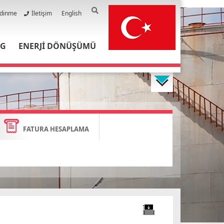
Edinme
İletişim
English
PG
ENERJİ DÖNÜŞÜMÜ
FATURA HESAPLAMA