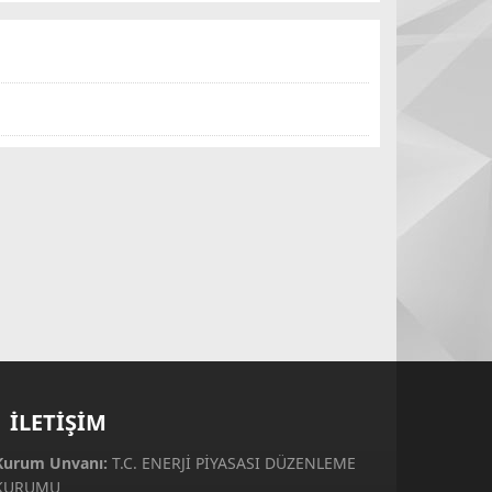
İLETİŞİM
Kurum Unvanı:
T.C. ENERJİ PİYASASI DÜZENLEME
KURUMU