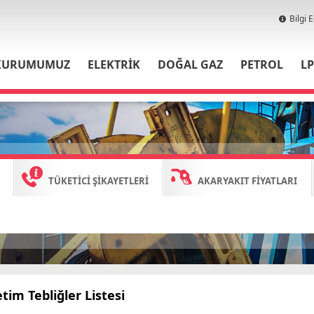
Bilgi 
KURUMUMUZ
ELEKTRİK
DOĞAL GAZ
PETROL
L
TÜKETİCİ ŞİKAYETLERİ
AKARYAKIT FİYATLARI
tim Tebliğler Listesi