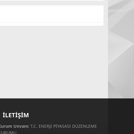
İLETİŞİM
Kurum Unvanı:
T.C. ENERJİ PİYASASI DÜZENLEME
KURUMU